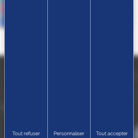
Tout refuser
Personnaliser
Tout accepter