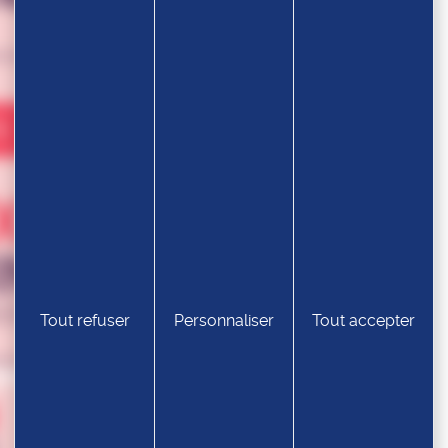
Tout refuser
Personnaliser
Tout accepter
NIR – 2024