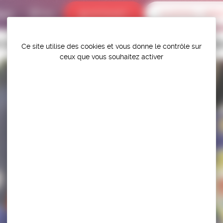
bums
INTRANET
ALERTES / DÉR
P.S.F.
TITIONS
HAUT-NIVEAU
FÉDÉRATION
PROTÉGER ET PR
Ce site utilise des cookies et vous donne le contrôle sur
ceux que vous souhaitez activer
ACTUALITÉS