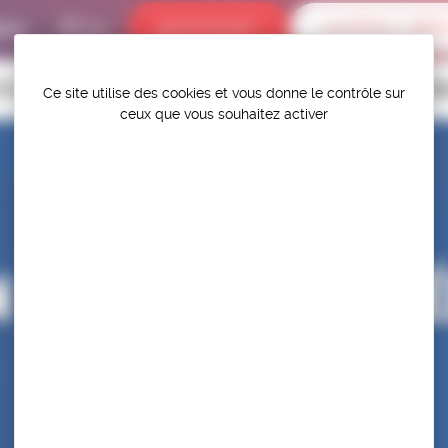
bums
INTRANET
ALERTES / DÉR
P.S.F.
TITIONS
HAUT-NIVEAU
FÉDÉRATION
PROTÉGER ET PR
Ce site utilise des cookies et vous donne le contrôle sur
ceux que vous souhaitez activer
N – STAGE DE PR