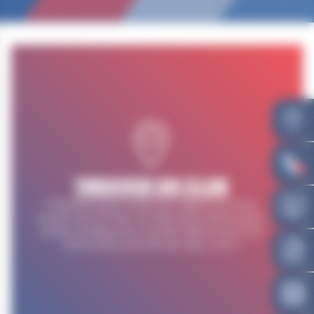
TROUVER UN CLUB
Présente dans toutes les régions et sous
toutes ses formes, la lutte est le 5ème sport
le plus pratiqué au monde. Retrouvez ici le
club le plus proche de chez vous !