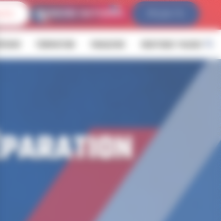
IVES
FFLDA TV
ÉVENIR
FORMATION
MAGAZINE
BOUTIQUE YALOUZ
ÉPARATION