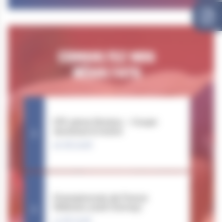
CONSULTEZ NOS
RÉSULTATS
CFE 3ème Division – Coupe
Jeunesse & Avenir
20.06.2026
Championnats de France
Vétérans 2026 (Cernay)
13.06.2026