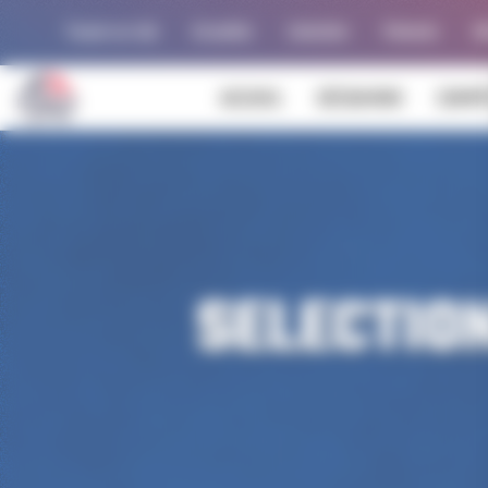
Panneau de gestion des cookies
Trouver un club
Actualités
Calendrier
Palmarès
Al
ACCUEIL
DÉCOUVRIR
COMPÉ
SELECTIO