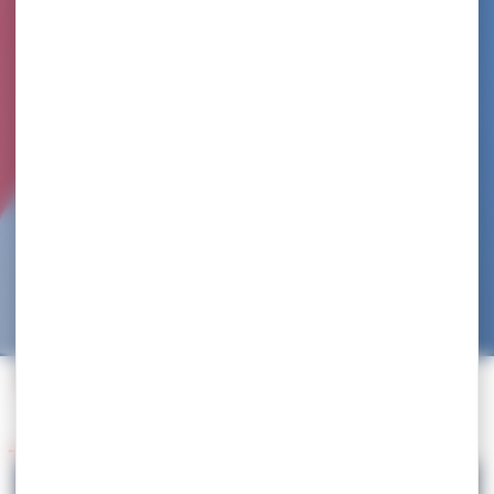
Accueil
>
Agenda
>
Championnat de France par équipes
>
CFE 3ème Division – Coupe Jeunesse & Avenir
Retour à l'agenda