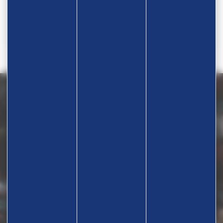
cpbesanconlutte@gmail.com
RÉSULTATS