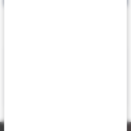
CONVOCATION U20/LL
CONVOCATION U20/LF
Catégorie d'âge
u20
Lieu
Antalya (Turquie)
Contact