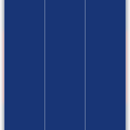
RÉSULTATS
DÉCEMBRE
2025
3/3
TNR Ceyrat 2025 – Trophée des
Volcans
06.12.2025
NOVEMBRE
2025
2/4