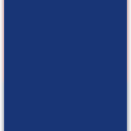
FÉVRIER
2026
3/11
STAGE NATIONAL U17/U20 LG LL –
DIJON
23.02.2026
JANVIER
2026
1/2
TNR 2026 – Rosny Cup
31.01.2026