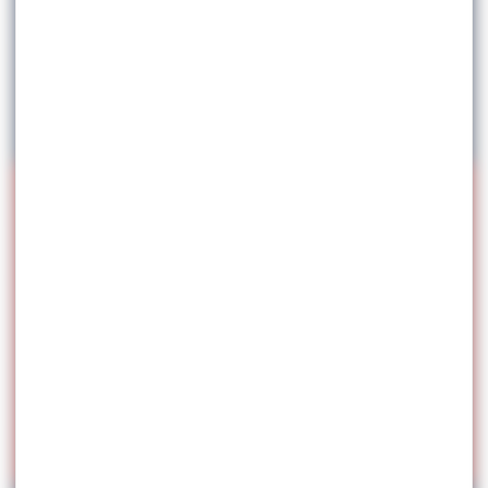
Stage National Seniors/U20 LG –
Boulouris (France)
26.07.2026
JUIN
2026
3/15
CFE 3ème Division – Coupe
Jeunesse & Avenir
20.06.2026
RÉSULTATS