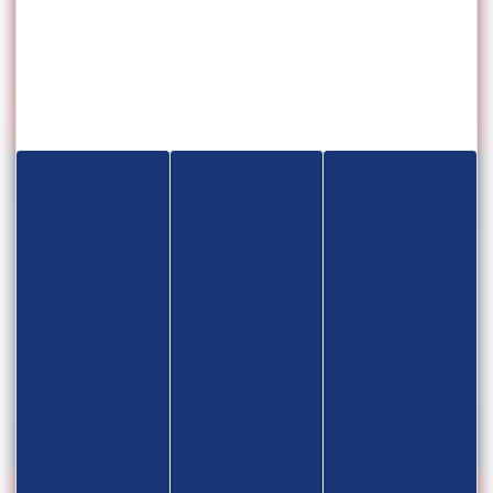
27.04.2026
MARS
2026
3/8
STAGE & TOURNOI INTERNATIONAL
LG – NYKOBING (DANEMARK)
22.03.2026