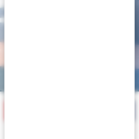
Accueil
>
Compétitions
>
Championnats de France par équipes
GO :
Gouren
GR :
Grappling
:
Lutte
:
Sambo