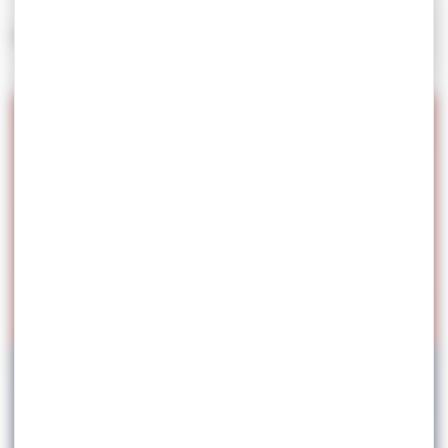
SAISON
2025/2026
AOÛT
2026
1/2
Championnats du Monde U20 2026
– Bratislava (Slovaquie)
16.08.2026
JUILLET
2026
3/8