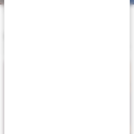
Accueil
>
Tournoi International
Tournoi International
Articles, évènements, clubs, comités, retrouvez tous les
résultats associés à ce mot-clé.
TOURNOI RANKING SERIES – CROATIE