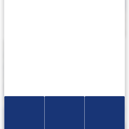
JEUX MÉDITERRANÉENS 2022 –
TOURNOI RANKING SERIES – ITALIE
ORAN
TOURNOI INTERNATIONAL
ISF GAMNASIADE 2022 –
ROUMANIE – U20
RÉSULTATS