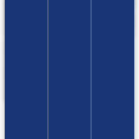
TOURNOI INTERNATIONAL JEUNES –
RÉSULTATS TOURNOI ESTONIE –
TURQUIE
JEUNES
TOURNOI RANKING SERIES –
TURQUIE
2
1
3
4
5