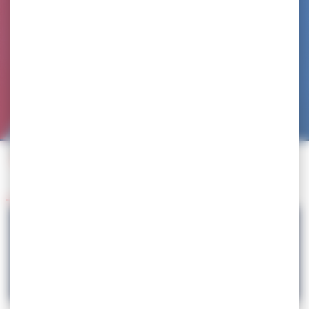
Accueil
>
Agenda
>
Stage National
>
Stage National U20 LF – Houlgate (France)
Retour à l'agenda
27.06
Stage National U20 LF – Houlgate (France)
LUTTE