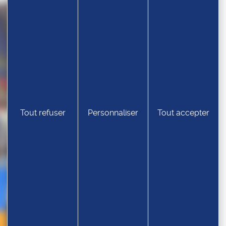
Tout refuser
Personnaliser
Tout accepter