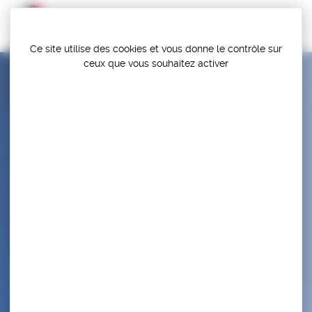
Panneau de gestion des cookies
Ce site utilise des cookies et vous donne le contrôle sur
ceux que vous souhaitez activer