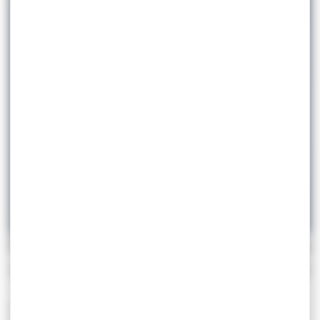
Partager cet article
16.11
FORMATION FÉDÉRALES BF2
GOUREN
GRAPPLING
En raison de la crise sanitaire, les
dates de la formation fédérale du
BF2 sont modifiées !
En effet, la date limite d’inscription à cette formation est