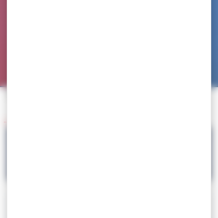
Accueil
>
Agenda
>
SELECTION – TQO N°3 TUR
Retour à l'agenda
06.05
SELECTION – TQO N°3 TUR
Téléchargez la circulaire