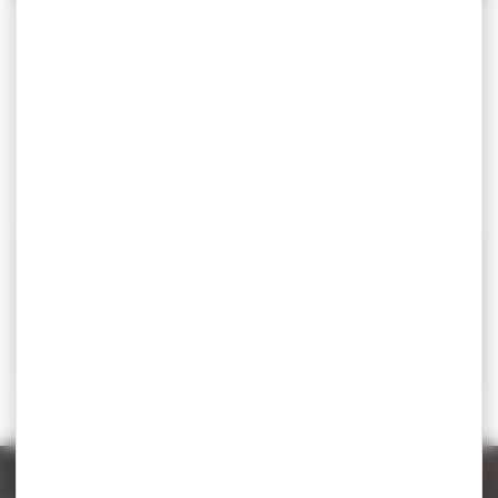
Ce regroupement se tiendra dans la continuité du tournoi
national labellisé (TNL) de Dijon et permettra de lancer le
programme d’actions visant à préparer les meilleurs
potentiels français pour l’objectif « MACON 2016 ».
L’attribution de l’organisation des championnats du
monde juniors 2016 à Mâcon doit permettre de motiver
toute une génération de jeunes lutteurs afin de constituer
l’équipe de France la plus complète et la plus compétitive
possible.
Téléchargez la circulaire
Lieu
CREPS de Dijon -Bourgogne