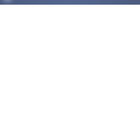
ACCUEIL
DÉCOUVRIR
COMPÉTITIONS
OK
HAUT-NIVEAU
FÉDÉRATION
DISCIPLINES ASSOCIÉES
NOUS CONTACTER
POLITIQUE DE COOKIES (UE)
Trouver un club
Médias
Palmarès