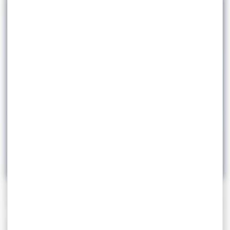
Partager cet article
01.06
Décès de Tzeno TZENOV !
GOUREN
GRAPPLING
SOFIA, Bulgarie (1er juin) – Tzeno TZENOV, membre du
bureau pendant certains des plus grands moments de
la lutte, est décédé à l’âge de 80 ans à Sofia en Bulgarie.
Loin de la lutte, Tsenov a été élu secrétaire général de