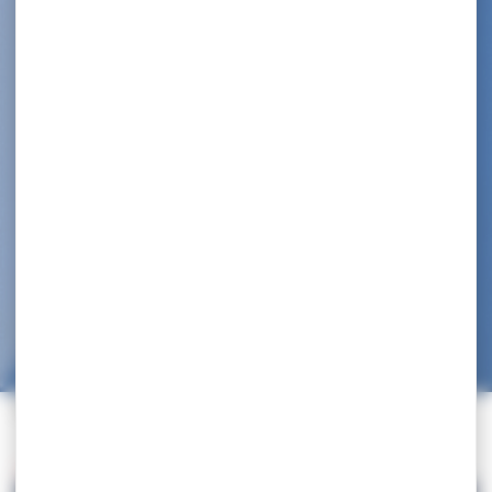
Accueil
>
Information Fédérale
>
Décès de Tzeno TZENOV !
Retour à la liste des actualités