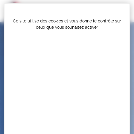
Panneau de gestion des cookies
Ce site utilise des cookies et vous donne le contrôle sur
ceux que vous souhaitez activer