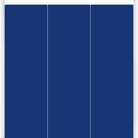
TOURNOI NATIONAL RANKING 2025
JEUX OLYMPIQUES – PARIS 2024
– ROSNY CUP
CHAMPIONNAT DE FRANCE UNSS
BEACH WRESTLING – ROUMANIE
2024