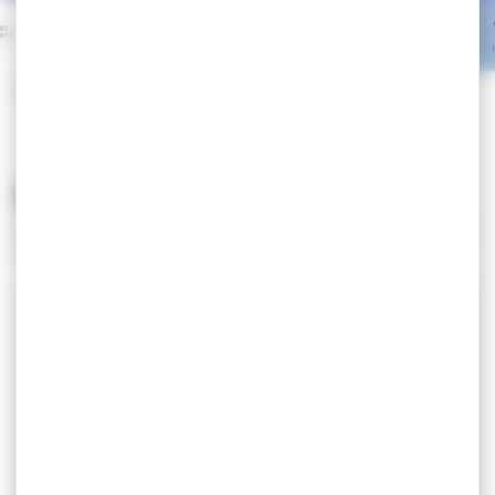
Accueil
>
Club
Club
Articles, évènements, clubs, comités, retrouvez tous les
résultats associés à ce mot-clé.