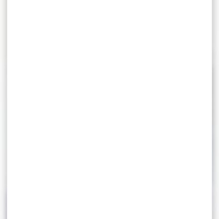
SIMONE MOLINA
ÉQUIPES D1 – 3ÈME JOURNÉE
CHAMPIONNAT DE FRANCE PAR
TOURNOI NATIONAL RANKING 2025
ÉQUIPES D1 – 2ÈME JOURNÉE
– OPEN SOTTEVILLAIS