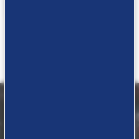
6
1
…
4
5
7
8
…
13