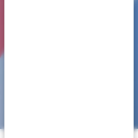
ATH
Accueil
>
ath