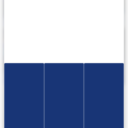
STAGE INSEP (PARIS) – LUTTE
CHAMPIONNATS D’EUROPE SENIOR
LIBRE – U20
– LL/LF/LG – ZAGREB (CROATIE)
LUTTE LIBRE JUNIOR – TOURNOI
CHAMPIONNATS DE FRANCE
CHAMPION – ANTALYA (TUR)
VÉTÉRAN – NORMANDIE
CHAMPIONNATS DE FRANCE BEACH
– TOULON