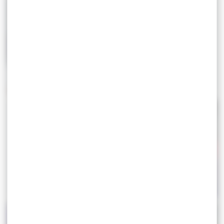
CFE D3 – COUPE DE LA JEUNESSE &
CHAMPIONNATS DE FRANCE SENIOR
AVENIR – SCHILTIGHEIM
2023
CHAMPIONNATS DE FRANCE 2023 –
CHAMPIONNATS D’EUROPE SENIOR
LUTTE GRÉCO-ROMAINE &
– CROATIE
FÉMININE