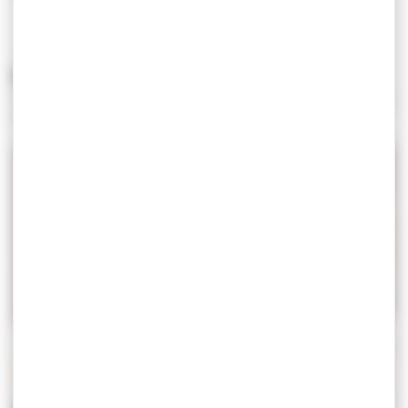
ath
Articles, évènements, clubs, comités, retrouvez tous les
résultats associés à ce mot-clé.
CHAMPIONNATS D’EUROPE U17 – LL/LF/LG –
TIRANA (ALBANIE)