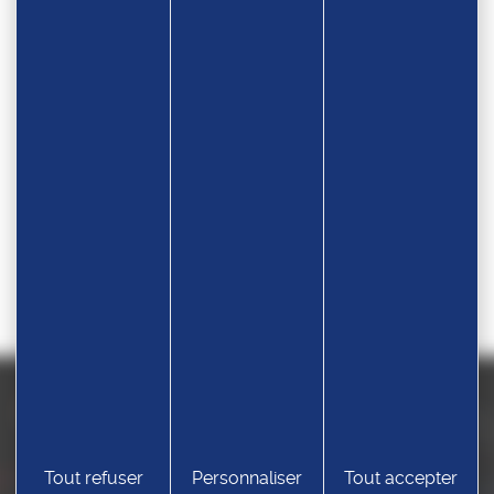
Grand Prix
d’Espagne 2026 !
Tout refuser
Personnaliser
Tout accepter