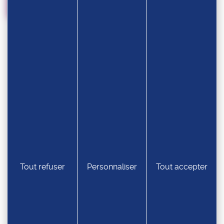
Tout refuser
Personnaliser
Tout accepter