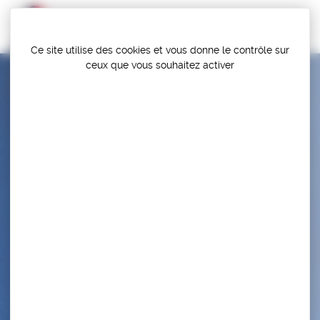
Panneau de gestion des cookies
Ce site utilise des cookies et vous donne le contrôle sur
ceux que vous souhaitez activer