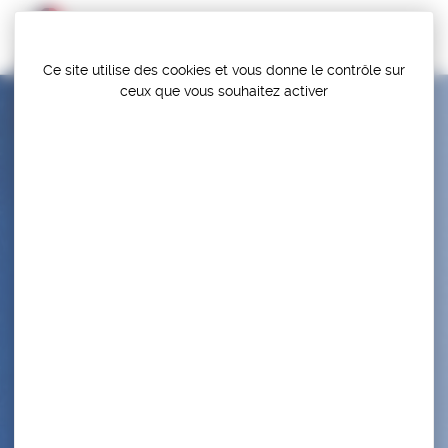
Panneau de gestion des cookies
Ce site utilise des cookies et vous donne le contrôle sur
ceux que vous souhaitez activer