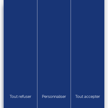
Tout refuser
Personnaliser
Tout accepter