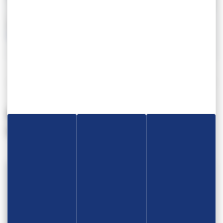
TV de France télévision avec un
risque
de basculement
sur un autre sport. Enfin, les
résultats
ainsi que les
tirages
seront
accessibles
sur le site de la
Fédération
Internationale de Lutte
(UWW).
Ces actualités pourraient vous
intéresser...