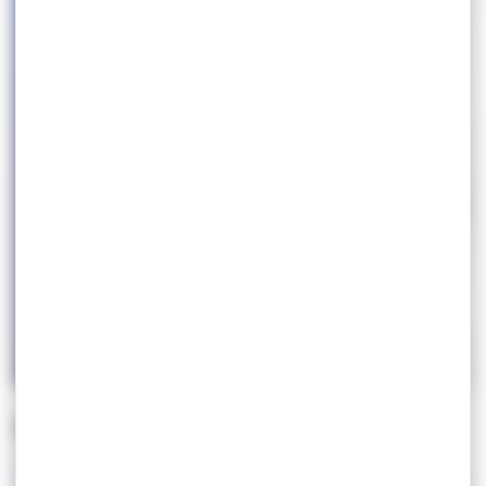
Retransmission
Il est possible de suivre la Lutte en live sur le site de
France.tv
sans coupures, et
également
sur les chaines