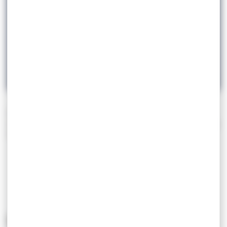
29.07
Jeux Olympiques – Tokyo
Jeux Olympiques – Tokyo !
Ils étaient
annulés
l’an passé, mais ont
bien
lieux cette
année. Les
Jeux Olympiques de Tokyo
ont débuté le 23
juillet dernier.
RESUTATS LUTTE JO 2016 – RIO
Le début de la Lutte