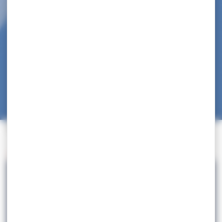
Accueil
>
Non classé
>
Jeux Olympiques – Tokyo
Retour à la liste des actualités
Partager cet article