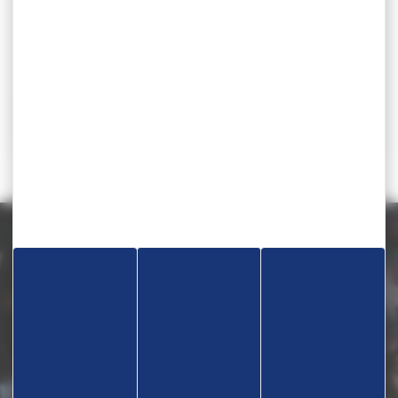
Téléchargez la circulaire
Lieu
"Ouest" Bagnolet, "Nord-Est" Besançon, "Sud-Est" Vic en
Bigorre
RÉSULTATS