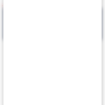
Retour à l'agenda
04.02
Tournoi National Ranking – Cenon 2023
LUTTE
Tournoi National Ranking –
Cenon 2023