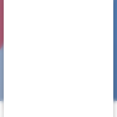
TOURNOI NATIONAL RANKING – CENON 2023
Accueil
>
Agenda
>
Tournoi National Ranking
>
Tournoi National Ranking – Cenon 2023