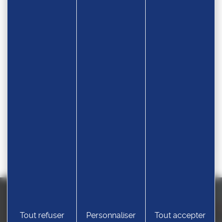
Téléchargez la circulaire
Catégorie d'âge
u20, u23, senior
Lieu
Pôle sportif des Montboucons - 3, avenue des
Montboucons - 25000 Besançon
Contact
Maite PIVA DAVIDOVI
06 41 99 17 92
cpbesanconlutte@gmail.com
Tout refuser
Personnaliser
Tout accepter