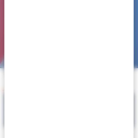
Accueil
>
Agenda
>
Tournoi National Labellisé
Retour à l'agenda
04.05
Tournoi National Labellisé
> Circulaire et résultats complets en pièce jointe