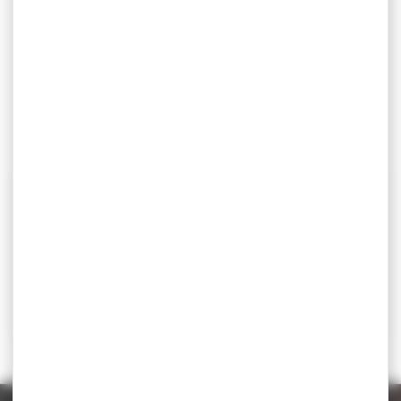
(règlement, réservation, programme, hotels)
Trophée Camille LECLANCHE – Grand Prix d’Auvergne
> Inscription par les clubs FFL par intranet
Contact
Thierry CHIRAIN, président du club « Aulnat Lutte »
04.7360.32.89
aulnat.lutte@orange.fr
Téléchargez la circulaire
Lieu
Espace Raymond Almeilbonne Avenue Pierre de Courtin
RÉSULTATS