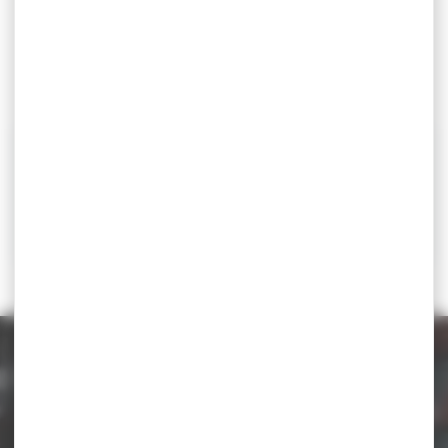
> Article sur site internet FFL – Résultats
Contact
Fédération Française de Lutte
(00 33) 01.41.79.59.10
ffl@fflutte.org
Catégorie d'âge
Autre
autre