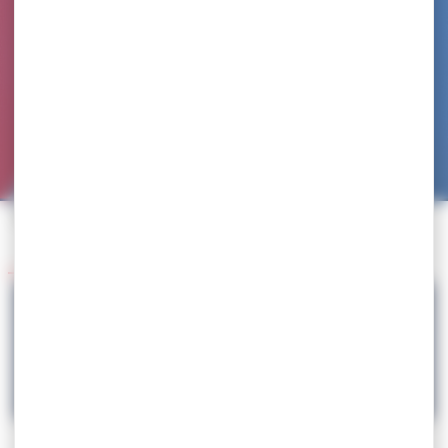
Accueil
>
Agenda
>
Stage National
>
Stage National LG – INSEP (Paris)
Retour à l'agenda
01.06
Stage National LG – INSEP (Paris)
LUTTE