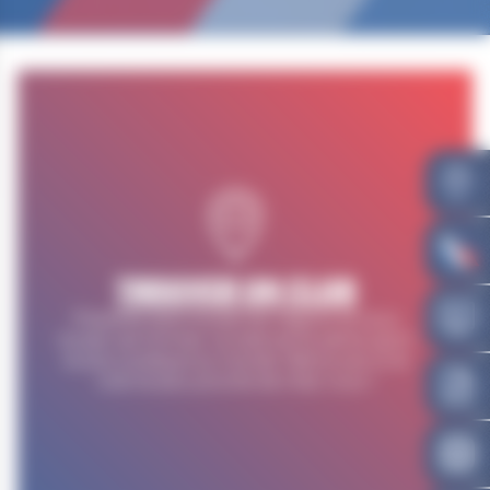
TROUVER UN CLUB
Présente dans toutes les régions et sous
toutes ses formes, la lutte est le 5ème sport
le plus pratiqué au monde. Retrouvez ici le
club le plus proche de chez vous !