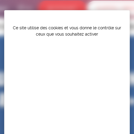
bums
INTRANET
ALERTES / DÉR
P.S.F.
TITIONS
HAUT-NIVEAU
FÉDÉRATION
PROTÉGER ET PR
Ce site utilise des cookies et vous donne le contrôle sur
ceux que vous souhaitez activer
OURNOI « CONSTA
& ION POPOVICI 