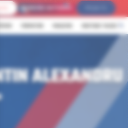
IVES
FFLDA TV
ÉVENIR
FORMATION
MAGAZINE
BOUTIQUE YALOUZ
NTIN ALEXANDRU
»