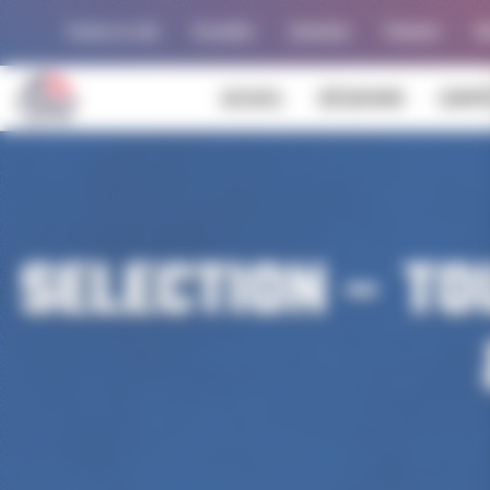
Panneau de gestion des cookies
Trouver un club
Actualités
Calendrier
Palmarès
Al
ACCUEIL
DÉCOUVRIR
COMPÉ
SELECTION – T