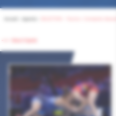
Accueil
>
Agenda
>
SELECTION – Tournoi « Constantin Alexan
Retour à l'agenda