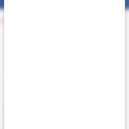
dru & Ion Popovici »
09.05
SELECTION – Tournoi «
Constantin Alexandru &