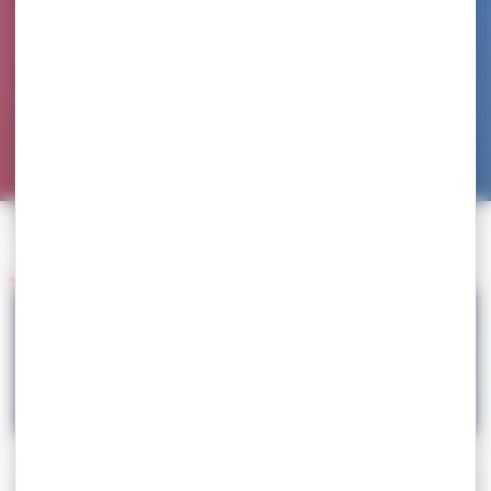
Accueil
>
Agenda
>
SELECTION – Tallinn Open + Stage international
Retour à l'agenda
31.03
SELECTION – Tallinn Open + Stage
international