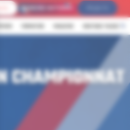
IVES
FFLDA TV
ÉVENIR
FORMATION
MAGAZINE
BOUTIQUE YALOUZ
ON CHAMPIONNAT