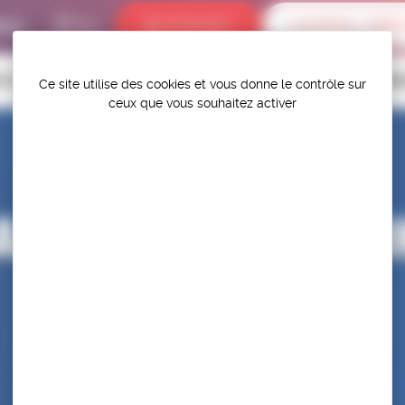
bums
INTRANET
ALERTES / DÉR
P.S.F.
TITIONS
HAUT-NIVEAU
FÉDÉRATION
PROTÉGER ET PR
Ce site utilise des cookies et vous donne le contrôle sur
ceux que vous souhaitez activer
TAGE PRÉPARATI
DU MONDE