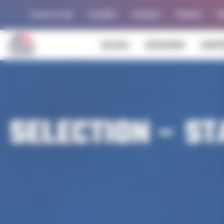
Panneau de gestion des cookies
Trouver un club
Actualités
Calendrier
Palmarès
Al
ACCUEIL
DÉCOUVRIR
COMPÉ
SELECTION – S