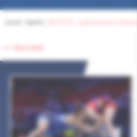
Accueil
>
Agenda
>
SELECTION – stage préparation Champi
Retour à l'agenda