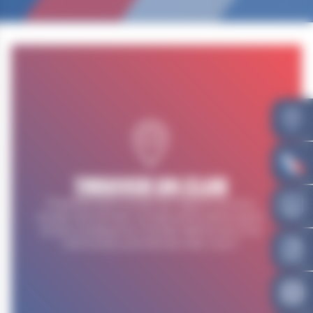
TROUVER UN CLUB
Présente dans toutes les régions et sous
toutes ses formes, la lutte est le 5ème sport
le plus pratiqué au monde. Retrouvez ici le
club le plus proche de chez vous !