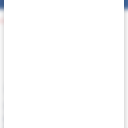
onnat du Monde
07.08
SELECTION – stage
préparation Championnat