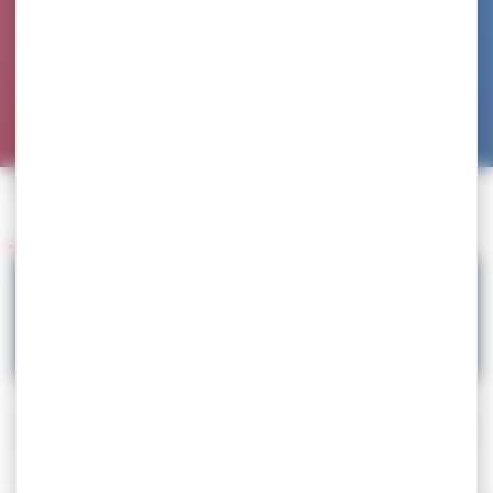
Accueil
>
Agenda
>
SELECTION – stage prépa EUR JUN
Retour à l'agenda
13.06
SELECTION – stage prépa EUR JUN