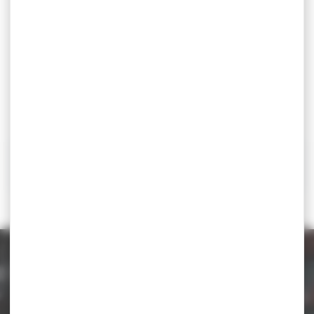
le cirque d’hiver au mois de décembre dernier nous ont
permis de mettre en place un stage international pour les
jeunes en lutte gréco-romaine. Ce premier échange sera
l’occasion pour les meilleurs CAD/JUN en lutte gréco-
romaine d’aller se rendre compte du niveau et des
conditions d’entraînement d’une des meilleurs nations
mondiales. Espérons que ce sera le début d’une longue
coopération qui permettra également aux 2 autres styles
de profiter de ce genre d’expérience très importante pour
le haut niveau.
Téléchargez la circulaire