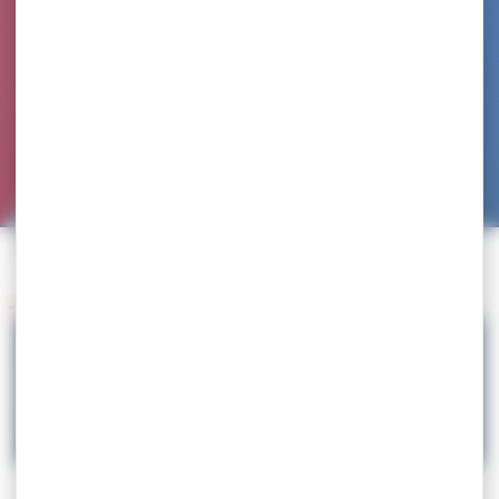
Accueil
>
Agenda
>
SELECTION – stage international à Baku – AZE
Retour à l'agenda
15.02
SELECTION – stage international à Baku –
AZE
Les bonnes relations nouées avec l’AZERBAIDJAN depuis