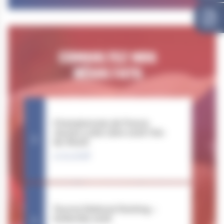
CONSULTEZ NOS
RÉSULTATS
Championnats de France
Jeunes Lutte Libre 2026 (Val-
de-Reuil)
11.04.2026
Tournoi National Ranking –
Sotteville 2026