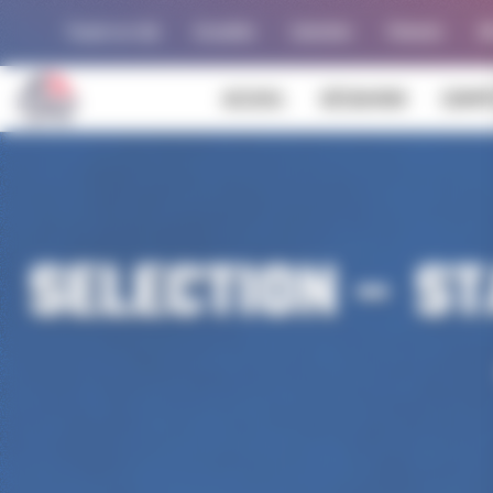
Panneau de gestion des cookies
Trouver un club
Actualités
Calendrier
Palmarès
Al
ACCUEIL
DÉCOUVRIR
COMPÉ
SELECTION – S