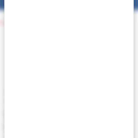
noi « Ziolkowski »
18.07
SELECTION – Stage
d’entrainement & Tournoi
« Ziolkowski »