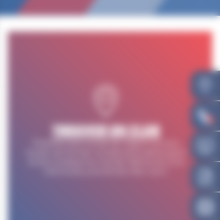
TROUVER UN CLUB
Présente dans toutes les régions et sous
toutes ses formes, la lutte est le 5ème sport
le plus pratiqué au monde. Retrouvez ici le
club le plus proche de chez vous !