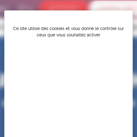
bums
INTRANET
ALERTES / DÉR
P.S.F.
TITIONS
HAUT-NIVEAU
FÉDÉRATION
PROTÉGER ET PR
Ce site utilise des cookies et vous donne le contrôle sur
ceux que vous souhaitez activer
TAGE D’ENTRAINE
« ZIOLKOWSKI »