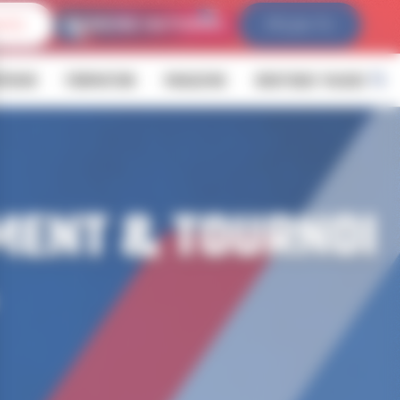
IVES
FFLDA TV
ÉVENIR
FORMATION
MAGAZINE
BOUTIQUE YALOUZ
MENT & TOURNOI