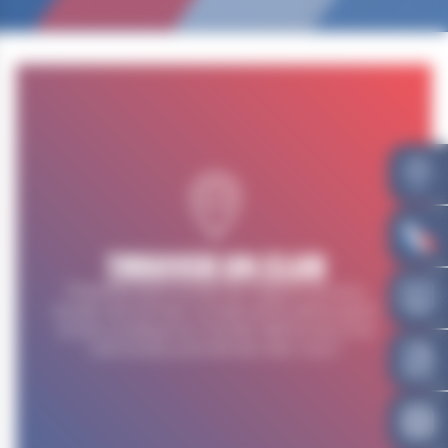
TROUVER UN CLUB
Présente dans toutes les régions et sous
toutes ses formes, la lutte est le 5ème sport
le plus pratiqué au monde. Retrouvez ici le
club le plus proche de chez vous !