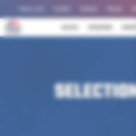
Panneau de gestion des cookies
Trouver un club
Actualités
Calendrier
Palmarès
Al
ACCUEIL
DÉCOUVRIR
COMPÉ
SELECTIO