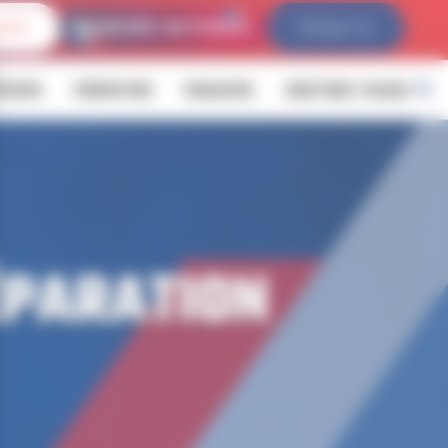
IVES
FFLDA TV
ÉVENIR
FORMATION
MAGAZINE
BOUTIQUE YALOUZ
ÉPARATION