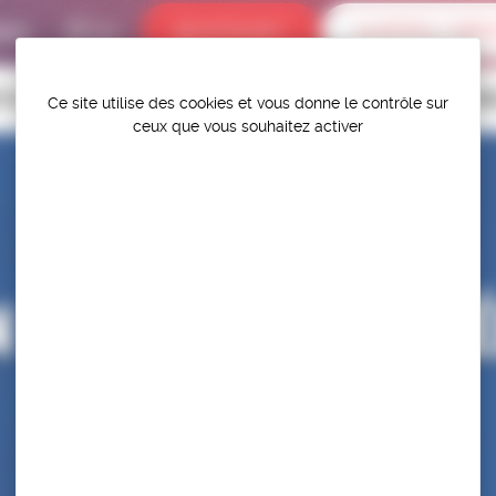
bums
INTRANET
ALERTES / DÉR
P.S.F.
TITIONS
HAUT-NIVEAU
FÉDÉRATION
PROTÉGER ET PR
Ce site utilise des cookies et vous donne le contrôle sur
ceux que vous souhaitez activer
N – STAGE DE PR