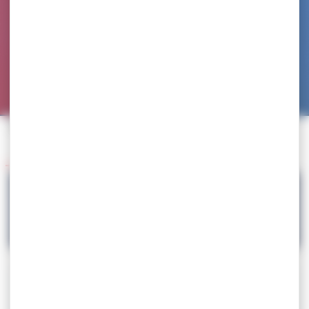
Accueil
>
Agenda
>
SELECTION – championnat d’Europe junior
Retour à l'agenda
21.06
SELECTION – championnat d’Europe junior
Téléchargez la circulaire