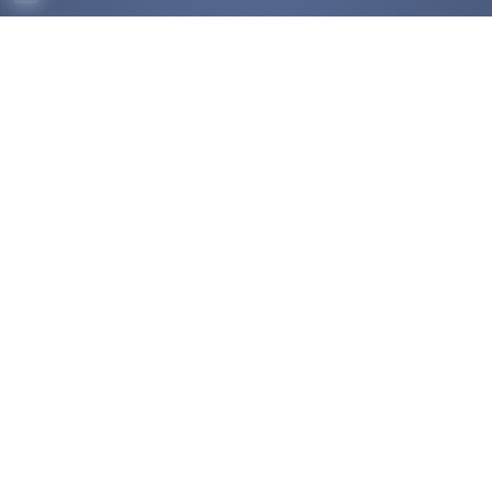
ACCUEIL
DÉCOUVRIR
COMPÉTITIONS
OK
HAUT-NIVEAU
FÉDÉRATION
DISCIPLINES ASSOCIÉES
NOUS CONTACTER
POLITIQUE DE COOKIES (UE)
Trouver un club
Médias
Palmarès