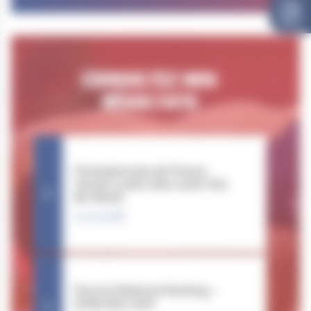
CONSULTEZ NOS
RÉSULTATS
Championnats de France
Jeunes Lutte Libre 2026 (Val-
de-Reuil)
11.04.2026
Tournoi National Ranking –
Sotteville 2026