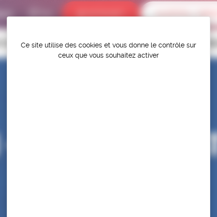
bums
INTRANET
ALERTES / DÉR
P.S.F.
TITIONS
HAUT-NIVEAU
FÉDÉRATION
PROTÉGER ET PR
Ce site utilise des cookies et vous donne le contrôle sur
ceux que vous souhaitez activer
N – CHAMPIONNAT