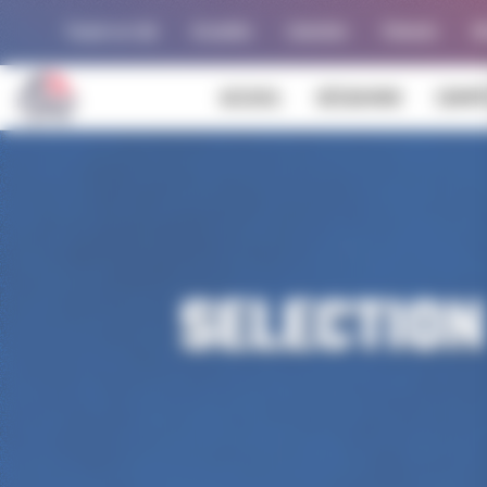
Panneau de gestion des cookies
Trouver un club
Actualités
Calendrier
Palmarès
Al
ACCUEIL
DÉCOUVRIR
COMPÉ
SELECTIO