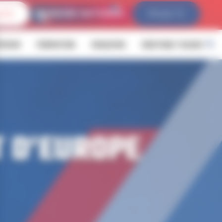
IVES
FFLDA TV
ÉVENIR
FORMATION
MAGAZINE
BOUTIQUE YALOUZ
 D’EUROPE