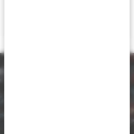
Catégorie d'âge
U20 - U23 - Sénior
u20, u23, senior