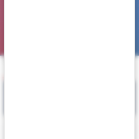
Accueil
>
Agenda
>
SELECTION – Challenge Henri Deglane
Retour à l'agenda
04.10
SELECTION – Challenge Henri Deglane
Téléchargez la circulaire