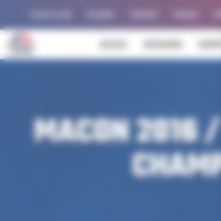
Panneau de gestion des cookies
Trouver un club
Actualités
Calendrier
Palmarès
Al
ACCUEIL
DÉCOUVRIR
COMPÉ
MACON 2016 /
CHAMP