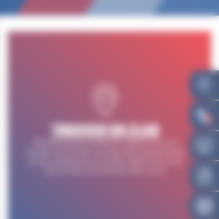
TROUVER UN CLUB
Présente dans toutes les régions et sous
toutes ses formes, la lutte est le 5ème sport
le plus pratiqué au monde. Retrouvez ici le
club le plus proche de chez vous !