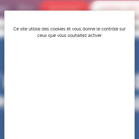
bums
INTRANET
ALERTES / DÉR
P.S.F.
TITIONS
HAUT-NIVEAU
FÉDÉRATION
PROTÉGER ET PR
Ce site utilise des cookies et vous donne le contrôle sur
ceux que vous souhaitez activer
 PARTICIPATION 
IONNAT DE FRAN