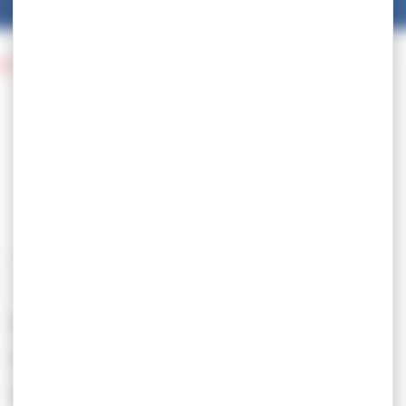
IRE – championnat de France SEN
13.05
MACON 2016 /
PARTICIPATION
OBLIGATOIRE –