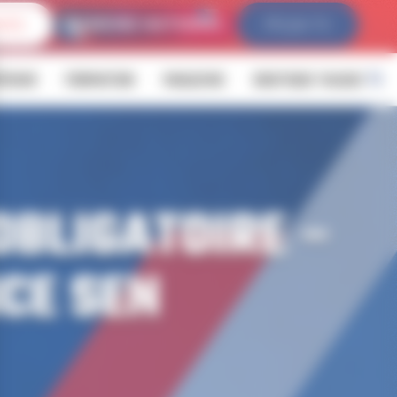
IVES
FFLDA TV
ÉVENIR
FORMATION
MAGAZINE
BOUTIQUE YALOUZ
OBLIGATOIRE –
CE SEN