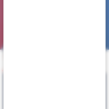
Accueil
>
Agenda
>
Stages Equipes de France
>
Lutte Libre – U20 – Stage National– INSEP (Paris)
Retour à l'agenda
29.05
Lutte Libre – U20 – Stage National– INSEP
(Paris)
LUTTE