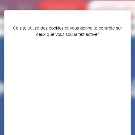
bums
INTRANET
ALERTES / DÉR
P.S.F.
TITIONS
HAUT-NIVEAU
FÉDÉRATION
PROTÉGER ET PR
Ce site utilise des cookies et vous donne le contrôle sur
ceux que vous souhaitez activer
PE U23 – AZERBA