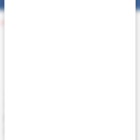
Azerbaïdjan
20.05
EUROPE U23 –
Azerbaïdjan