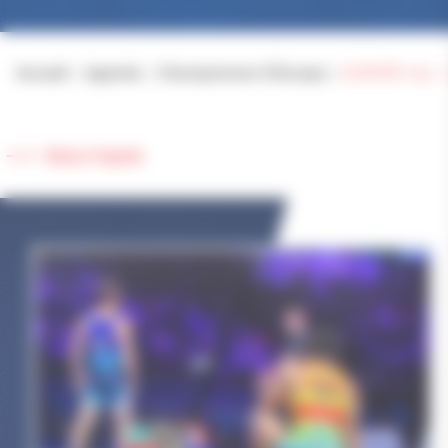
Accueil
>
Agenda
>
Championnat d’Europe
>
EUROPE U23 – 
Retour à l'agenda