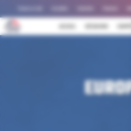
Panneau de gestion des cookies
Trouver un club
Actualités
Calendrier
Palmarès
Al
ACCUEIL
DÉCOUVRIR
COMPÉ
EURO