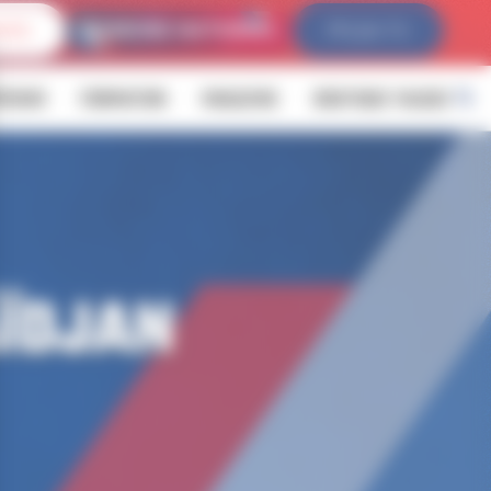
IVES
FFLDA TV
ÉVENIR
FORMATION
MAGAZINE
BOUTIQUE YALOUZ
ÏDJAN