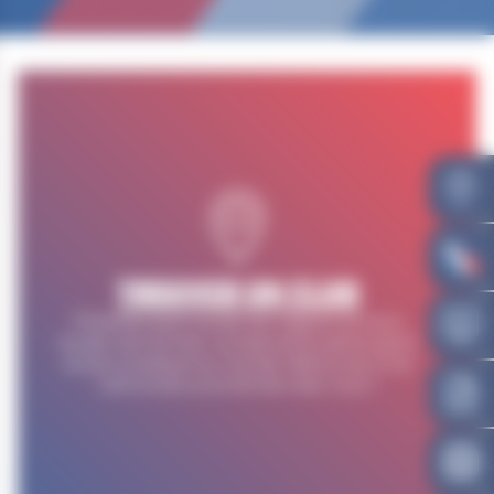
TROUVER UN CLUB
Présente dans toutes les régions et sous
toutes ses formes, la lutte est le 5ème sport
le plus pratiqué au monde. Retrouvez ici le
club le plus proche de chez vous !