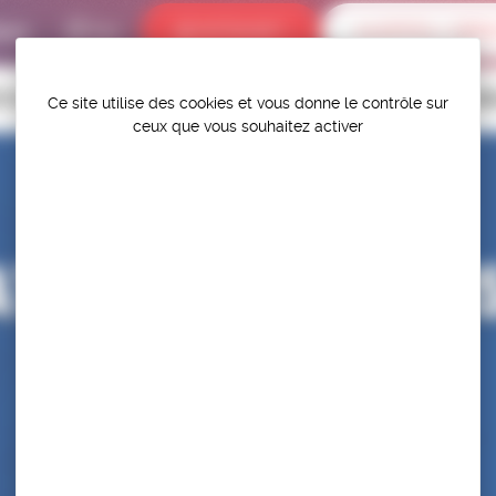
bums
INTRANET
ALERTES / DÉR
P.S.F.
TITIONS
HAUT-NIVEAU
FÉDÉRATION
PROTÉGER ET PR
Ce site utilise des cookies et vous donne le contrôle sur
ceux que vous souhaitez activer
TS D’EUROPE U15
LF/LL/LG