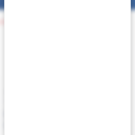
d’Europe U15 – Zagreb – LF/LL/LG
15.07
Championnats d’Europe
U15 – Zagreb – LF/LL/LG