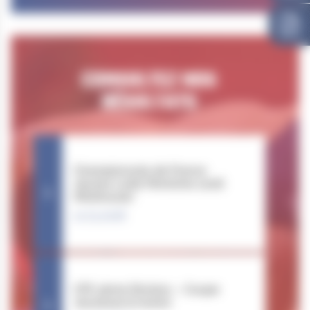
CONSULTEZ NOS
RÉSULTATS
Championnats de France
Jeunes Lutte Féminine 2026
(Mulhouse)
21.03.2026
CFE 3ème Division – Coupe
Jeunesse & Avenir