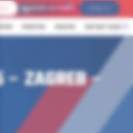
IVES
FFLDA TV
ÉVENIR
FORMATION
MAGAZINE
BOUTIQUE YALOUZ
 – ZAGREB –