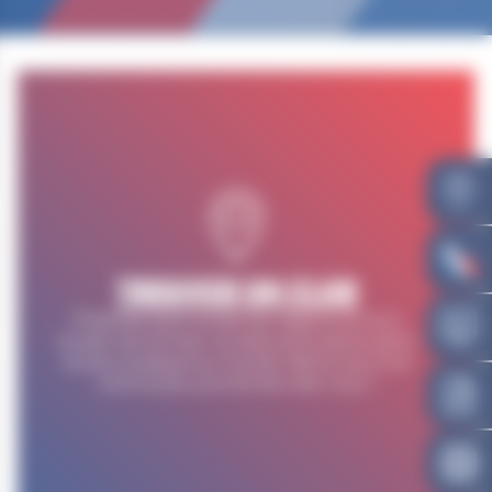
TROUVER UN CLUB
Présente dans toutes les régions et sous
toutes ses formes, la lutte est le 5ème sport
le plus pratiqué au monde. Retrouvez ici le
club le plus proche de chez vous !