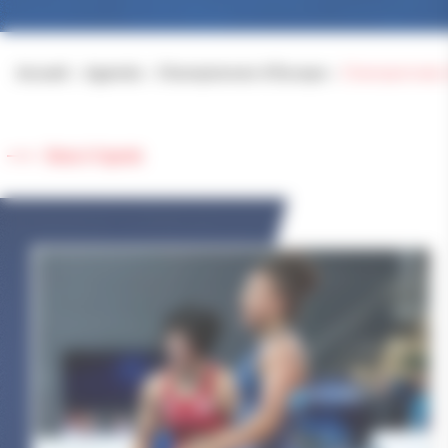
Accueil
>
Agenda
>
Championnat d’Europe
>
Championnats 
Retour à l'agenda