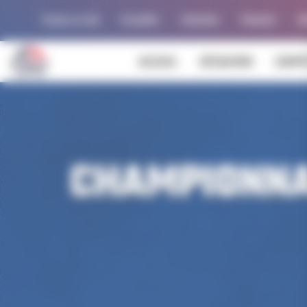
Panneau de gestion des cookies
Trouver un club
Actualités
Calendrier
Palmarès
Al
ACCUEIL
DÉCOUVRIR
COMPÉ
CHAMPIONNA