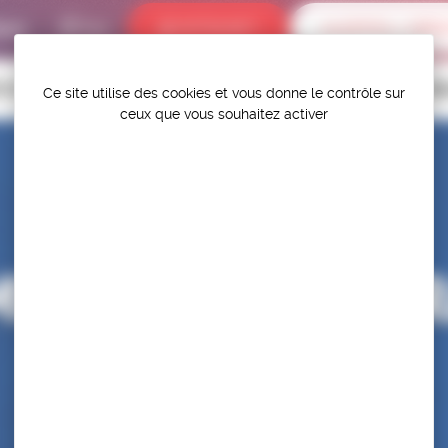
bums
INTRANET
ALERTES / DÉR
P.S.F.
TITIONS
HAUT-NIVEAU
FÉDÉRATION
PROTÉGER ET PR
Ce site utilise des cookies et vous donne le contrôle sur
ceux que vous souhaitez activer
PIONNATS DE F