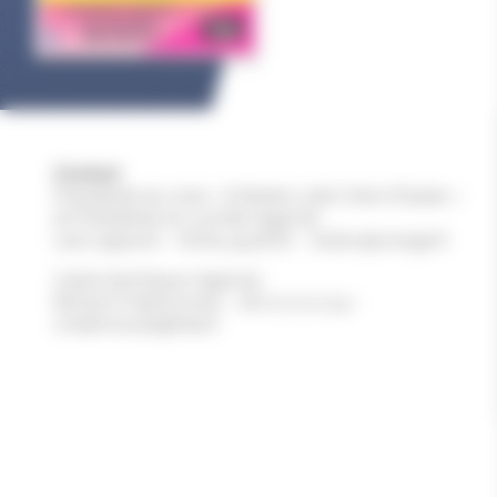
Contact
Présidente du club « Entente Lutte Côte d’Opale »
et Présidente du comité régional :
Lise Legrand – 06.84.39.56.87 – lisdav@orange.fr
Cadre technique régional :
Richard Chelmowski – 06.72.72.71.19 –
rchelmowski@free.fr