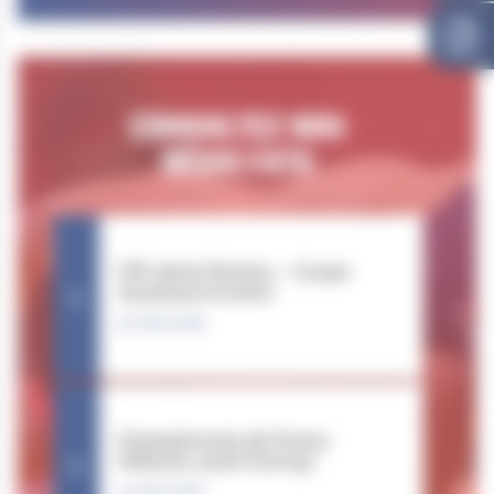
CONSULTEZ NOS
RÉSULTATS
CFE 3ème Division – Coupe
Jeunesse & Avenir
20.06.2026
Championnats de France
Vétérans 2026 (Cernay)
13.06.2026