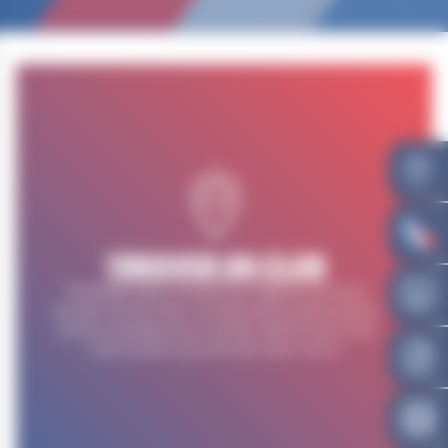
TROUVER UN CLUB
Présente dans toutes les régions et sous
toutes ses formes, la lutte est le 5ème sport
le plus pratiqué au monde. Retrouvez ici le
club le plus proche de chez vous !