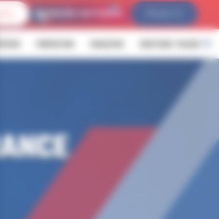
IVES
FFLDA TV
ÉVENIR
FORMATION
MAGAZINE
BOUTIQUE YALOUZ
RANCE