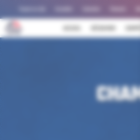
Panneau de gestion des cookies
Trouver un club
Actualités
Calendrier
Palmarès
Al
ACCUEIL
DÉCOUVRIR
COMPÉ
CHAM