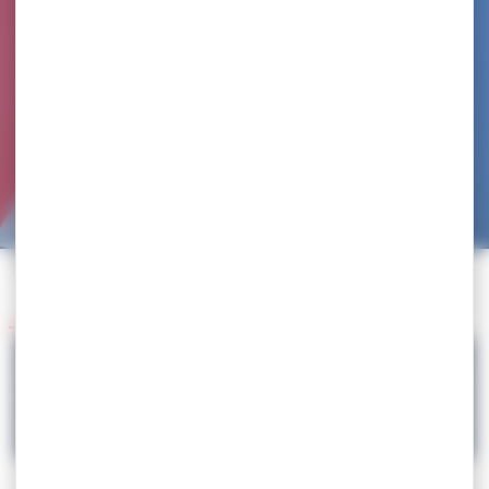
Accueil
>
Agenda
>
Championnats de France
Retour à l'agenda
14.02
Championnats de France
Important => Nécessité de réserver les hotels dès que