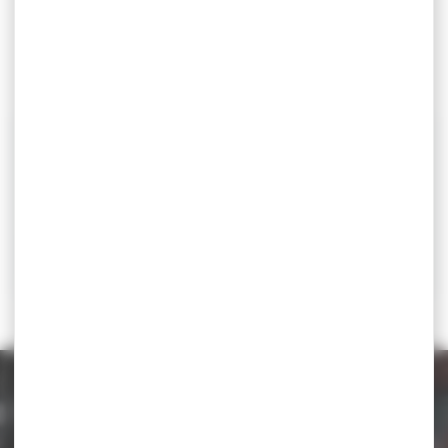
Contact
Président du club « Club de lutte de Belleu-Soissons »
Hervé Santerre – 06 15 74 59 14 –
clubdeluttedebelleu@aol.fr
Téléchargez la circulaire
Lieu
Gymnase Jean-Davesnes Rue Bara - 02200 Soissons
RÉSULTATS