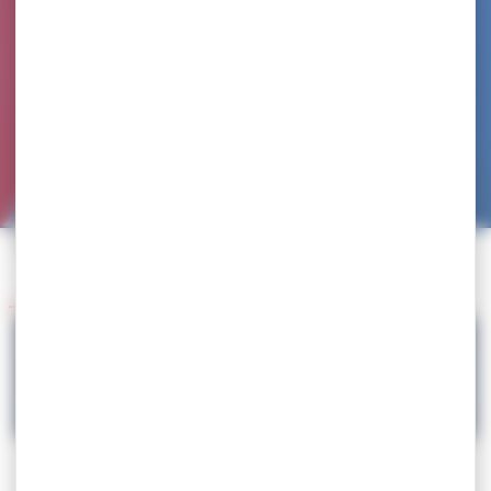
Accueil
>
Agenda
>
Championnats de France
Retour à l'agenda
24.04
Championnats de France
> Programme prévisionnel et liste des hôtels dans la
circulaire