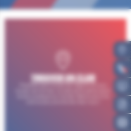
TROUVER UN CLUB
Présente dans toutes les régions et sous
toutes ses formes, la lutte est le 5ème sport
le plus pratiqué au monde. Retrouvez ici le
club le plus proche de chez vous !