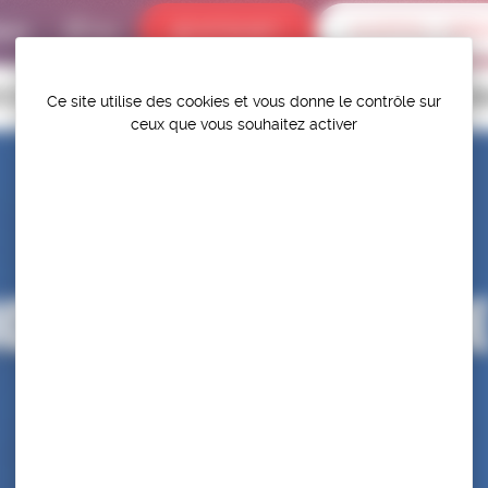
bums
INTRANET
ALERTES / DÉR
P.S.F.
TITIONS
HAUT-NIVEAU
FÉDÉRATION
PROTÉGER ET PR
Ce site utilise des cookies et vous donne le contrôle sur
ceux que vous souhaitez activer
ONNAT D’EUROPE