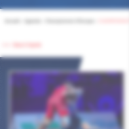
Accueil
>
Agenda
>
Championnat d’Europe
>
CHAMPIONNAT
Retour à l'agenda