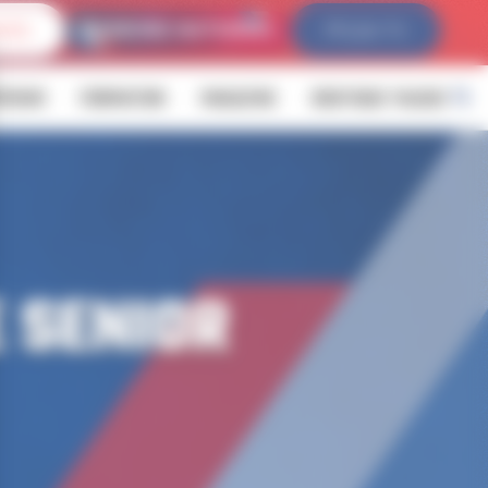
IVES
FFLDA TV
ÉVENIR
FORMATION
MAGAZINE
BOUTIQUE YALOUZ
 SENIOR