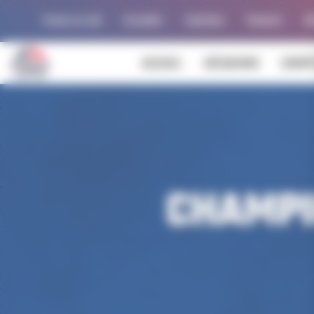
Panneau de gestion des cookies
Trouver un club
Actualités
Calendrier
Palmarès
Al
ACCUEIL
DÉCOUVRIR
COMPÉ
CHAMPI