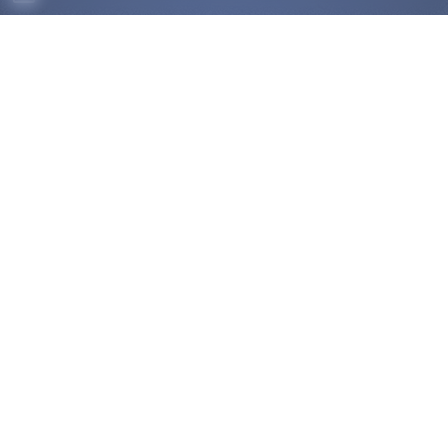
ACCUEIL
DÉCOUVRIR
COMPÉTITIONS
OK
HAUT-NIVEAU
FÉDÉRATION
DISCIPLINES ASSOCIÉES
NOUS CONTACTER
POLITIQUE DE COOKIES (UE)
Trouver un club
Médias
Palmarès