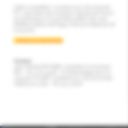
Cette compétition, ouverte à tous les licenciés
FFL, permettra de constituer l’équipe de France
qui participera à la première édition des Jeux
Méditerranéens de Plage à Pescara (Italie) les 28
et 29 août.
> Article sur le site internet
Contact
Jean-Michel DEHARBE, président commission
BW – 06 17 61 49 98 – jm.deharbe@gmail.com
Jacques FOURES, président du club de l’Avenir
Villeneuve Lutte – 06 19 41 28 48