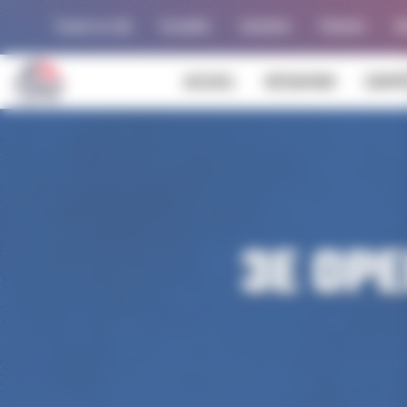
Panneau de gestion des cookies
Trouver un club
Actualités
Calendrier
Palmarès
Al
ACCUEIL
DÉCOUVRIR
COMPÉ
3E OP