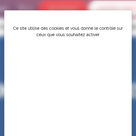
bums
INTRANET
ALERTES / DÉR
P.S.F.
TITIONS
HAUT-NIVEAU
FÉDÉRATION
PROTÉGER ET PR
Ce site utilise des cookies et vous donne le contrôle sur
ceux que vous souhaitez activer
EN DE BEACH WRE