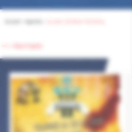
Accueil
>
Agenda
>
3e open de Beach Wrestling
Retour à l'agenda