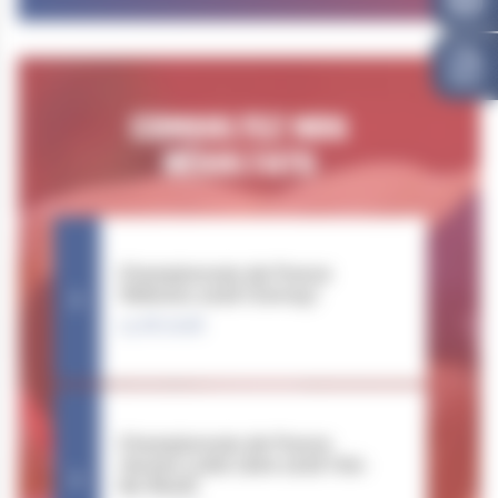
CONSULTEZ NOS
RÉSULTATS
Championnats de France
Vétérans 2026 (Cernay)
13.06.2026
Championnats de France
Jeunes Lutte Libre 2026 (Val-
de-Reuil)