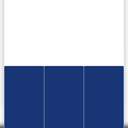
Programme
09h30 : accueil – 11h00 – 12h00 : pesée
13h00 : début de la compétition – 18h00 : fin de la
compétition
Catégorie d'âge
Autre
autre
Lieu
Rue de la Cale 47300 Villeneuve-sur-Lot