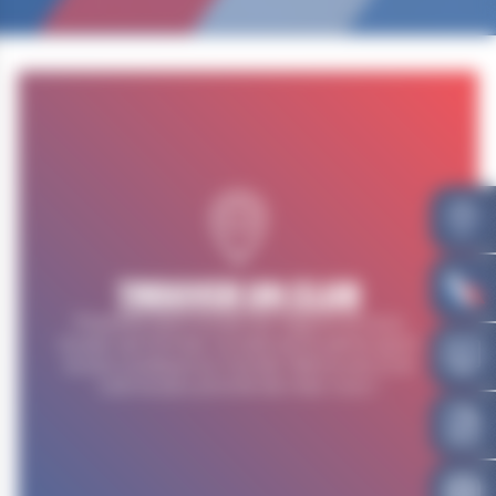
TROUVER UN CLUB
Présente dans toutes les régions et sous
toutes ses formes, la lutte est le 5ème sport
le plus pratiqué au monde. Retrouvez ici le
club le plus proche de chez vous !