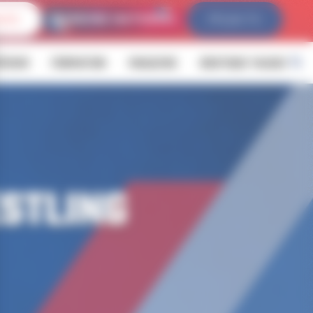
IVES
FFLDA TV
ÉVENIR
FORMATION
MAGAZINE
BOUTIQUE YALOUZ
STLING