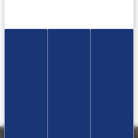
Disciplines
Sambo, Lutte, Grappling,
Adresse salle d'entrainement
LIEU DIT CROIX DE SEGAUD - 82290
MONTBETON
Contact
M CERUTTI Jean Claude
Téléphone
07 85 07 61 72
Nous contacter